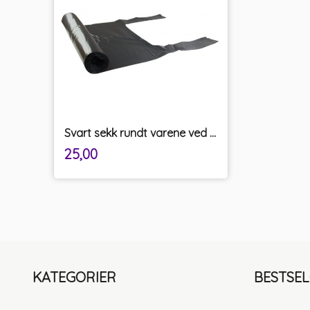
Svart sekk rundt varene ved innpakning og transport
inkl.
Pris
25,00
mva.
KATEGORIER
BESTSE