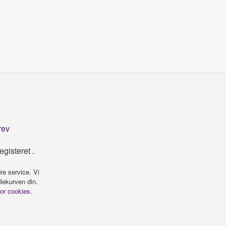
rev
gisteret .
re service. Vi
dlekurven din.
for cookies.