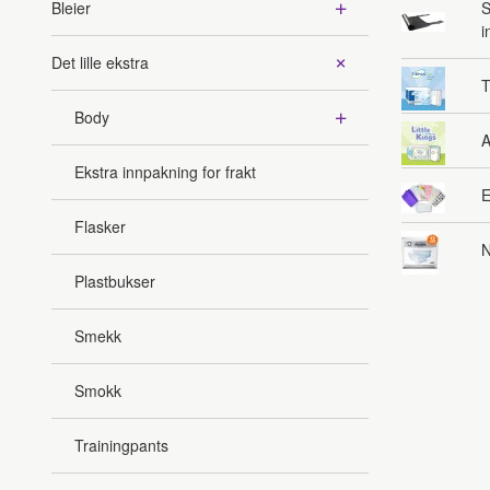
Bleier
S
i
Det lille ekstra
T
Body
A
Ekstra innpakning for frakt
E
Flasker
N
Plastbukser
Smekk
Smokk
Trainingpants