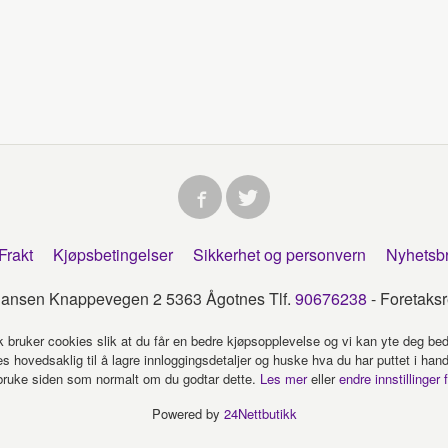
Frakt
Kjøpsbetingelser
Sikkerhet og personvern
Nyhetsb
tiansen Knappevegen 2 5363 Ågotnes Tlf.
90676238
- Foretaksre
k bruker cookies slik at du får en bedre kjøpsopplevelse og vi kan yte deg bed
s hovedsaklig til å lagre innloggingsdetaljer og huske hva du har puttet i han
 bruke siden som normalt om du godtar dette.
Les mer
eller
endre innstillinger 
Powered by
24Nettbutikk