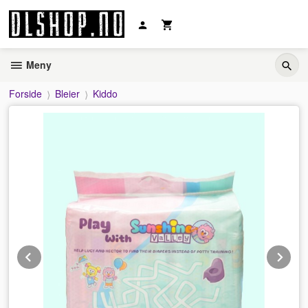
Gå
til
innholdet
Meny
Forside
Bleier
Kiddo
Prev
Ne