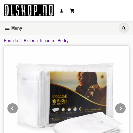
Gå
til
innholdet
Meny
Forside
Bleier
Incontrol Bedry
Prev
Ne