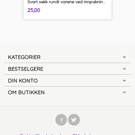
Svart sekk rundt varene ved innpakning og transport
inkl.
Pris
25,00
mva.
KATEGORIER
BESTSELGERE
DIN KONTO
OM BUTIKKEN